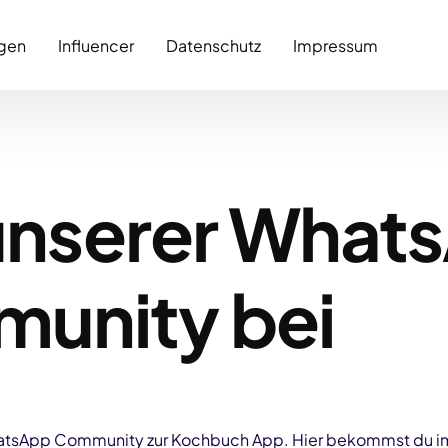
gen
Influencer
Datenschutz
Impressum
 unserer What
unity bei
hatsApp Community zur Kochbuch App. Hier bekommst du im